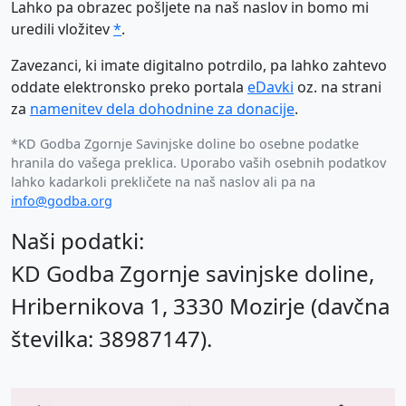
Lahko pa obrazec pošljete na naš naslov in bomo mi
uredili vložitev
*
.
Zavezanci, ki imate digitalno potrdilo, pa lahko zahtevo
oddate elektronsko preko portala
eDavki
oz. na strani
za
namenitev dela dohodnine za donacije
.
*KD Godba Zgornje Savinjske doline bo osebne podatke
hranila do vašega preklica. Uporabo vaših osebnih podatkov
lahko kadarkoli prekličete na naš naslov ali pa na
info@godba.org
Naši podatki:
KD Godba Zgornje savinjske doline,
Hribernikova 1, 3330 Mozirje (davčna
številka: 38987147).