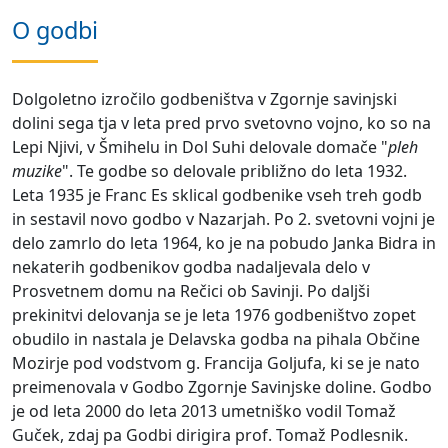
O godbi
Dolgoletno izročilo godbeništva v Zgornje savinjski
dolini sega tja v leta pred prvo svetovno vojno, ko so na
Lepi Njivi, v Šmihelu in Dol Suhi delovale domače "
pleh
muzike
". Te godbe so delovale približno do leta 1932.
Leta 1935 je Franc Es sklical godbenike vseh treh godb
in sestavil novo godbo v Nazarjah. Po 2. svetovni vojni je
delo zamrlo do leta 1964, ko je na pobudo Janka Bidra in
nekaterih godbenikov godba nadaljevala delo v
Prosvetnem domu na Rečici ob Savinji. Po daljši
prekinitvi delovanja se je leta 1976 godbeništvo zopet
obudilo in nastala je Delavska godba na pihala Občine
Mozirje pod vodstvom g. Francija Goljufa, ki se je nato
preimenovala v Godbo Zgornje Savinjske doline. Godbo
je od leta 2000 do leta 2013 umetniško vodil Tomaž
Guček, zdaj pa Godbi dirigira prof. Tomaž Podlesnik.