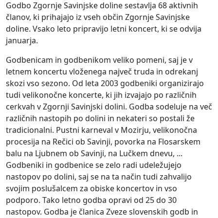
Godbo Zgornje Savinjske doline sestavlja 68 aktivnih
članov, ki prihajajo iz vseh občin Zgornje Savinjske
doline. Vsako leto pripravijo letni koncert, ki se odvija
januarja.
Godbenicam in godbenikom veliko pomeni, saj je v
letnem koncertu vloženega največ truda in odrekanj
skozi vso sezono. Od leta 2003 godbeniki organizirajo
tudi velikonočne koncerte, ki jih izvajajo po različnih
cerkvah v Zgornji Savinjski dolini. Godba sodeluje na več
različnih nastopih po dolini in nekateri so postali že
tradicionalni. Pustni karneval v Mozirju, velikonočna
procesija na Rečici ob Savinji, povorka na Flosarskem
balu na Ljubnem ob Savinji, na Lučkem dnevu, ...
Godbeniki in godbenice se zelo radi udeležujejo
nastopov po dolini, saj se na ta način tudi zahvalijo
svojim poslušalcem za obiske koncertov in vso
podporo. Tako letno godba opravi od 25 do 30
nastopov. Godba je članica Zveze slovenskih godb in