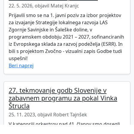
22. 5. 2026
, objavil Matej Kranjc
Prijavili smo se na 1. javni poziv za izbor projektov
za izvajanje Strategije lokalnega razvoja LAS
Zgornje Savinjske in Šaleške doline, v
programskem obdobju 2021 – 2027, sofinanciranih
iz Evropskega sklada za razvoj podeželja (ESRR). In
bili s projektom Zvočno - vizualni zapis Godbe tudi
uspešni!
Beri naprej
27. tekmovanje godb Slovenije v
zabavnem programu za pokal Vinka
Štrucla
25. 11. 2023
, objavil Robert Tajnšek
V kategoriji orkestrov nad 41. članov smo dosegli
94% možnih točk in si s tem priigrali ZLATO